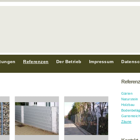
stungen
Referenzen
Der Betrieb
Impressum
Datensc
Referen
Gärten
Naturstein
Holzbau
Bodenbelä
Gartenteic
Zäune