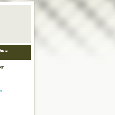
hutz
zen
ge
h