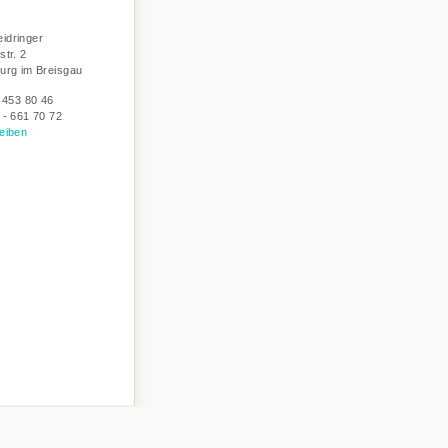
idringer
str. 2
urg im Breisgau
- 453 80 46
 - 661 70 72
eiben